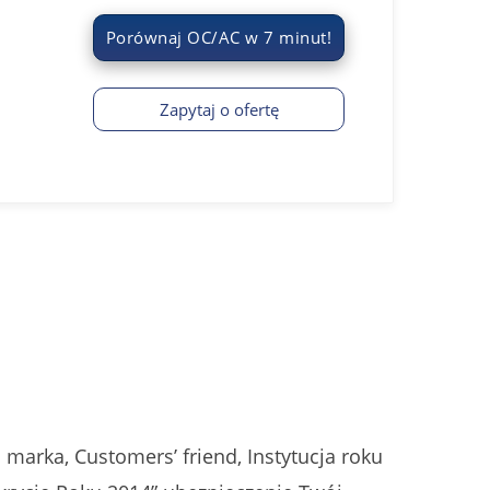
Porównaj OC/AC w 7 minut!
Zapytaj o ofertę
marka, Customers’ friend, Instytucja roku