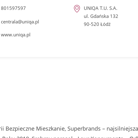
801597597
UNIQA T.U. S.A.
ul. Gdańska 132
centrala@uniqa.pl
90-520 Łódź
www.uniqa.pl
i Bezpieczne Mieszkanie, Superbrands – najsilniejsza 