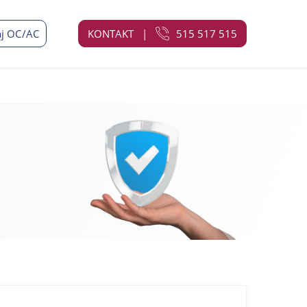
j OC/AC
KONTAKT
|
515 517 515