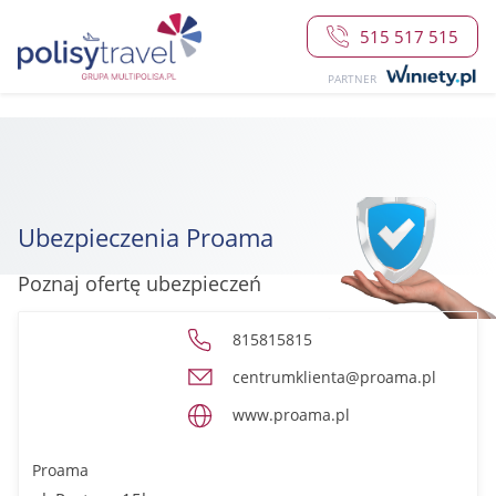
515 517 515
PARTNER
Ubezpieczenia Proama
Poznaj ofertę ubezpieczeń
815815815
centrumklienta@proama.pl
www.proama.pl
Proama