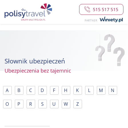
515 517 515
PARTNER
Słownik ubezpieczeń
Ubezpieczenia bez tajemnic
A
B
C
D
F
H
K
L
M
N
O
P
R
S
U
W
Z