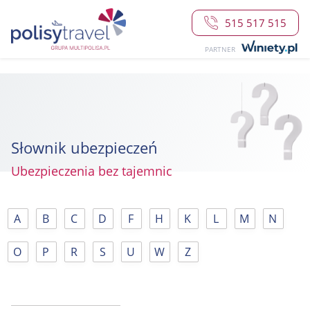
515 517 515
PARTNER
Słownik ubezpieczeń
Ubezpieczenia bez tajemnic
A
B
C
D
F
H
K
L
M
N
O
P
R
S
U
W
Z