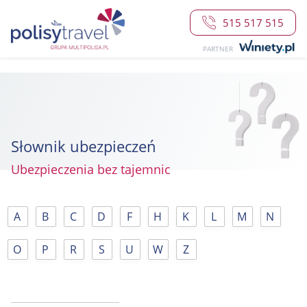
515 517 515
PARTNER
Słownik ubezpieczeń
Ubezpieczenia bez tajemnic
A
B
C
D
F
H
K
L
M
N
O
P
R
S
U
W
Z