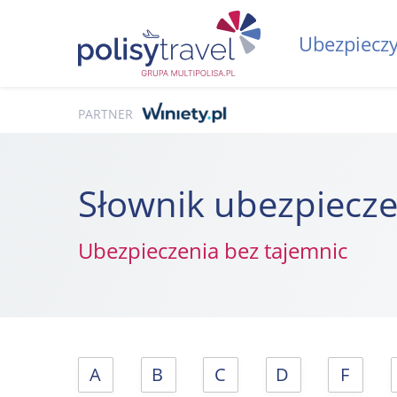
Ubezpieczy
PARTNER
Słownik ubezpiecz
Ubezpieczenia bez tajemnic
A
B
C
D
F