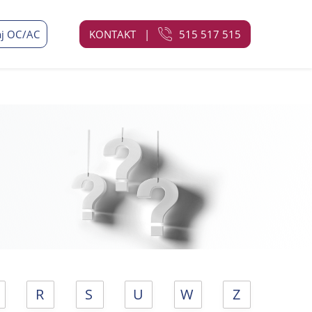
j OC/AC
KONTAKT
|
515 517 515
R
S
U
W
Z