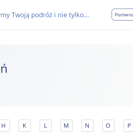
my Twoją podróż i nie tylko...
Porówna
eń
H
K
L
M
N
O
P