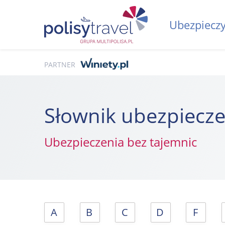
Ubezpieczy
PARTNER
Słownik ubezpiecz
Ubezpieczenia bez tajemnic
A
B
C
D
F