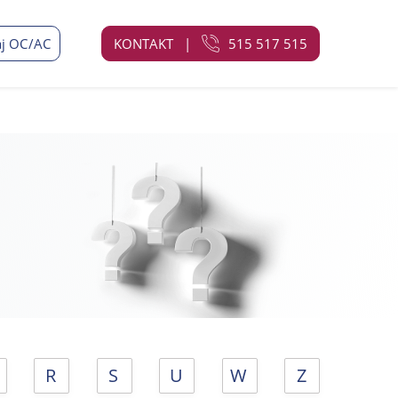
j OC/AC
KONTAKT
|
515 517 515
R
S
U
W
Z