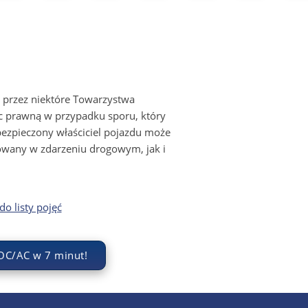
 przez niektóre Towarzystwa
c prawną w przypadku sporu, który
ezpieczony właściciel pojazdu może
owany w zdarzeniu drogowym, jak i
o listy pojęć
OC/AC w 7 minut!