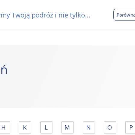
my Twoją podróż i nie tylko...
Porówna
eń
H
K
L
M
N
O
P