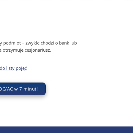
ny podmiot – zwykle chodzi o bank lub
 otrzymuje cesjonariusz.
o listy pojęć
OC/AC w 7 minut!