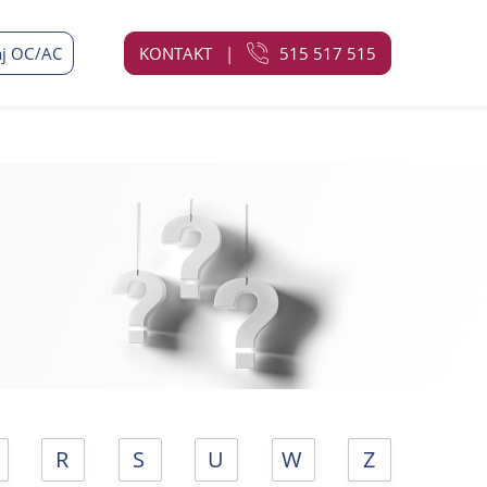
j OC/AC
KONTAKT
|
515 517 515
R
S
U
W
Z