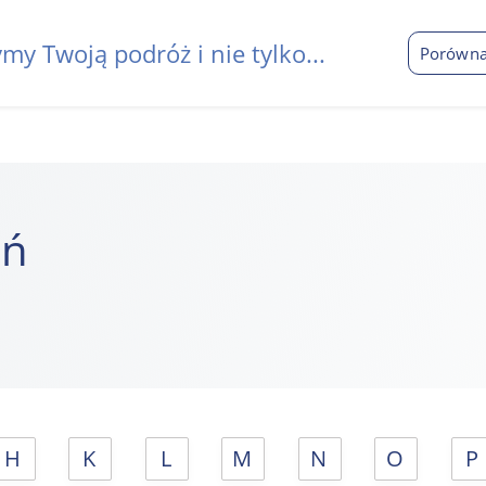
my Twoją podróż i nie tylko...
Porówna
eń
H
K
L
M
N
O
P