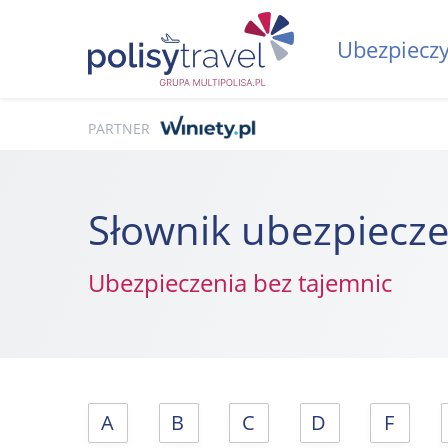
Ubezpieczy
PARTNER
Słownik ubezpiecz
Ubezpieczenia bez tajemnic
A
B
C
D
F